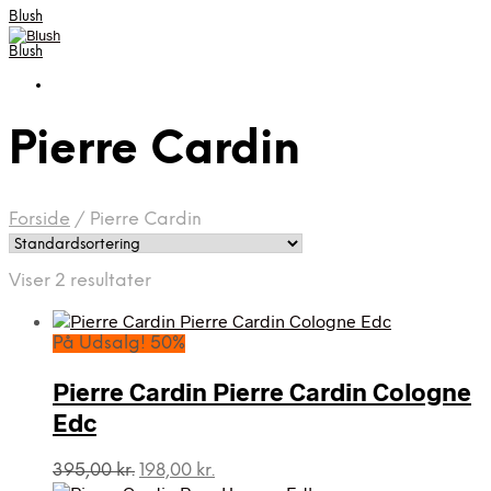
Blush
Blush
Pierre Cardin
Forside
/
Pierre Cardin
Viser 2 resultater
På Udsalg! 50%
Pierre Cardin Pierre Cardin Cologne
Edc
Den
Den
395,00
kr.
198,00
kr.
oprindelige
aktuelle