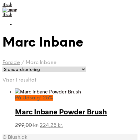
Blush
Blush
Marc Inbane
Forside
/
Marc Inbane
Viser 1 resultat
På Udsalg! 25%
Marc Inbane Powder Brush
Den
Den
299,00
kr.
224,25
kr.
oprindelige
aktuelle
© Blush.dk
pris
pris