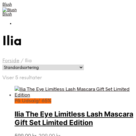
Blush
Blush
Ilia
Forside
/
Ilia
Viser 5 resultater
På Udsalg! 65%
Ilia The Eye Limitless Lash Mascara
Gift Set Limited Edition
Den
Den