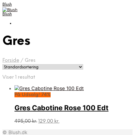
Blush
Blush
Gres
Forside
/
Gres
Viser 1 resultat
På Udsalg! 74%
Gres Cabotine Rose 100 Edt
Den
Den
495,00
kr.
129,00
kr.
oprindelige
aktuelle
© Blush.dk
pris
pris