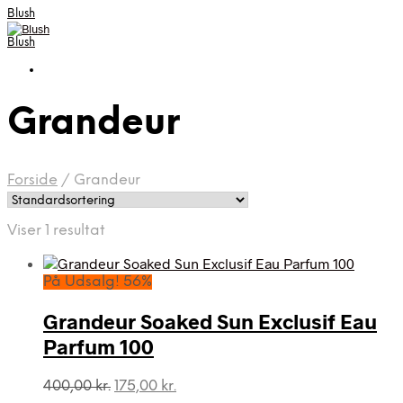
Blush
Blush
Grandeur
Forside
/
Grandeur
Viser 1 resultat
På Udsalg! 56%
Grandeur Soaked Sun Exclusif Eau
Parfum 100
Den
Den
400,00
kr.
175,00
kr.
oprindelige
aktuelle