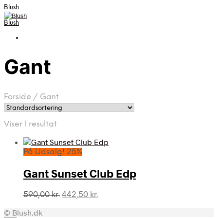
Blush
Blush
Gant
Forside
/
Gant
Viser 1 resultat
På Udsalg! 25%
Gant Sunset Club Edp
Den
Den
590,00
kr.
442,50
kr.
oprindelige
aktuelle
© Blush.dk
pris
pris