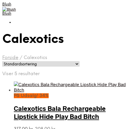
Blush
Blush
Calexotics
Forside
/
Calexotics
Viser 5 resultater
På Udsalg! 34%
Calexotics Bala Rechargeable
Lipstick Hide Play Bad Bitch
Den
Den