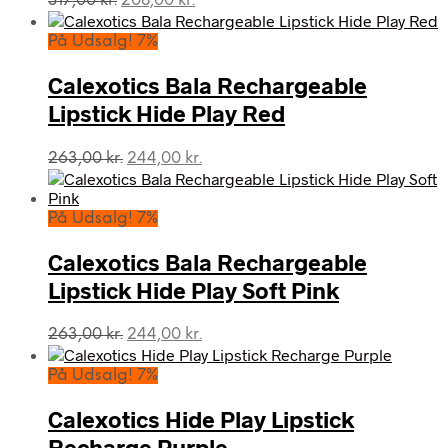
317,00
kr.
208,00
kr.
oprindelige
aktuelle
pris
pris
På Udsalg! 7%
var:
er:
317,00 kr..
208,00 kr..
Calexotics Bala Rechargeable
Lipstick Hide Play Red
Den
Den
263,00
kr.
244,00
kr.
oprindelige
aktuelle
pris
pris
var:
er:
På Udsalg! 7%
263,00 kr..
244,00 kr..
Calexotics Bala Rechargeable
Lipstick Hide Play Soft Pink
Den
Den
263,00
kr.
244,00
kr.
oprindelige
aktuelle
pris
pris
På Udsalg! 7%
var:
er:
263,00 kr..
244,00 kr..
Calexotics Hide Play Lipstick
Recharge Purple