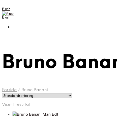
Blush
Blush
Bruno Bana
Forside
/
Bruno Banani
Viser 1 resultat