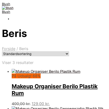
Blush
Blush
Beris
Forside
/
Beris
Viser 3 resultater
På Udsalg! 68%
Makeup Organiser Berilo Plastik
Rum
Den
Den
400,00
kr.
129,00
kr.
oprindelige
aktuelle