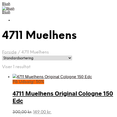
Blush
Blush
4711 Muelhens
Forside
/
4711 Muelhens
Viser 1 resultat
På Udsalg! 50%
4711 Muelhens Original Cologne 150
Edc
Den
Den
300,00
kr.
149,00
kr.
oprindelige
aktuelle